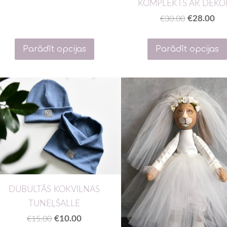
KOMPLEKTS AR DEKO
€28.00
€30.00
Parādīt opcijas
Parādīt opcijas
DUBULTĀS KOKVILNAS
TUNEĻŠALLE
€10.00
€15.00