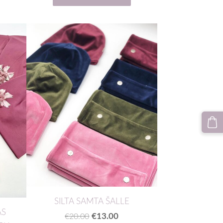
SILTA SAMTA ŠALLE
AS
€13.00
€20.00