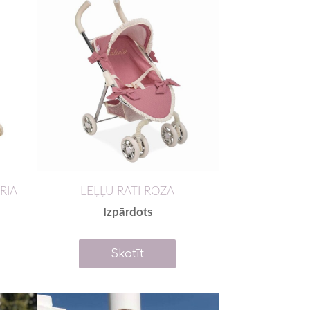
RIA
LEĻĻU RATI ROZĀ
Izpārdots
Skatīt