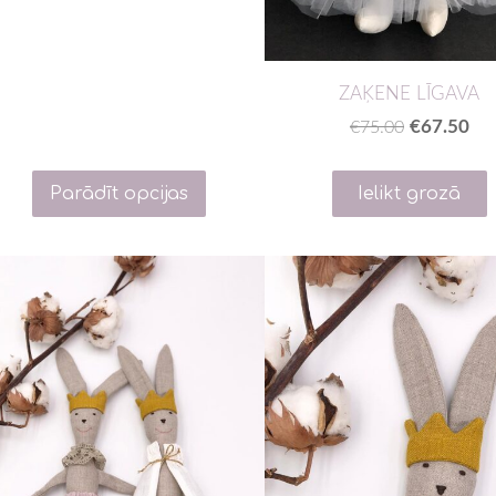
ZAĶENE LĪGAVA
€67.50
€75.00
Parādīt opcijas
Ielikt grozā