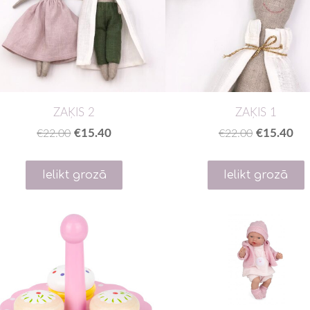
ZAĶIS 2
ZAĶIS 1
€15.40
€15.40
€22.00
€22.00
Ielikt grozā
Ielikt grozā