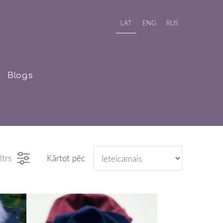
LAT
ENG
RUS
Blogs
ltrs
Kārtot pēc