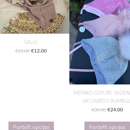
ŠALLE
€12.00
€15.00
MERINO CEPURE SASIE
AR DABĪGO BUMBUL
€24.00
€30.00
Parādīt opcijas
Parādīt opcijas