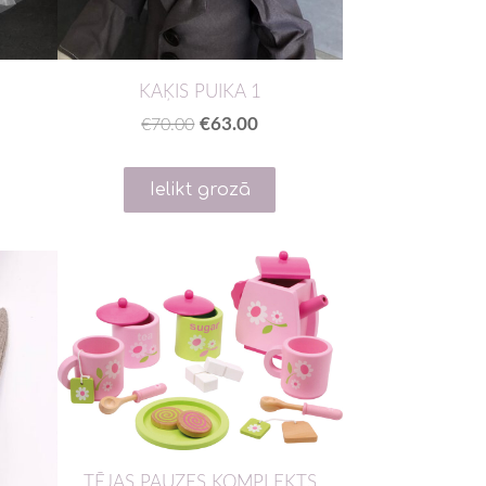
KAĶIS PUIKA 1
€63.00
€70.00
Ielikt grozā
TĒJAS PAUZES KOMPLEKTS