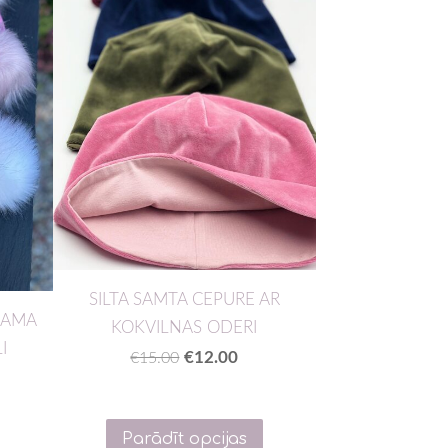
SILTA SAMTA CEPURE AR
NAMA
KOKVILNAS ODERI
I
€12.00
€15.00
Parādīt opcijas