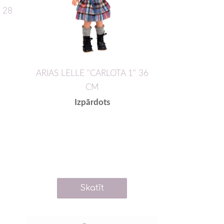
 28
ARIAS LELLE "CARLOTA 1" 36
CM
Izpārdots
Skatīt