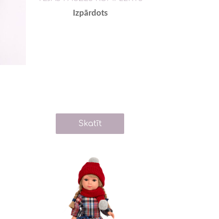
Izpārdots
Skatīt