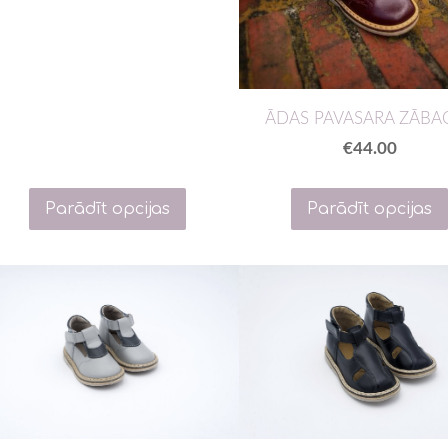
ĀDAS PAVASARA ZĀBAC
€44.00
Parādīt opcijas
Parādīt opcijas