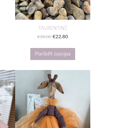
TAURENTIŅŠ
€22.80
€38.00
Parādīt opcijas