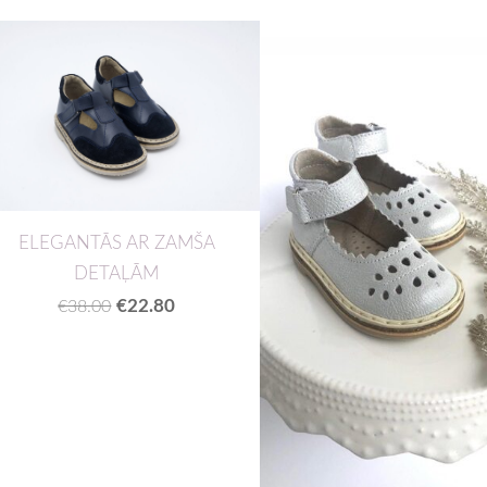
ELEGANTĀS AR ZAMŠA
DETAĻĀM
€22.80
€38.00