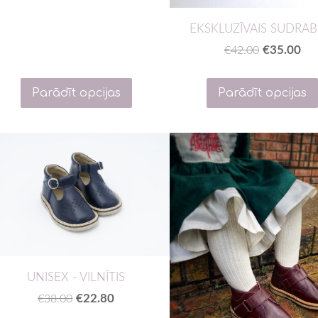
EKSKLUZĪVAIS SUDRAB
€35.00
€42.00
Parādīt opcijas
Parādīt opcijas
UNISEX - VILNĪTIS
€22.80
€38.00