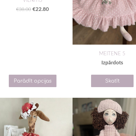
€22.80
€38.00
MEITENE 5
Izpārdots
Parādīt opcijas
Skatīt