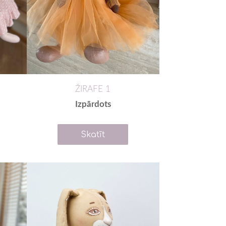
ŽIRAFE 1
Izpārdots
Skatīt