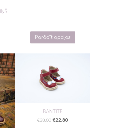
IŅŠ
Parādīt opcijas
BANTĪTE
€22.80
€38.00