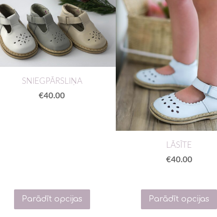
SNIEGPĀRSLIŅA
€40.00
LĀSĪTE
€40.00
Parādīt opcijas
Parādīt opcijas