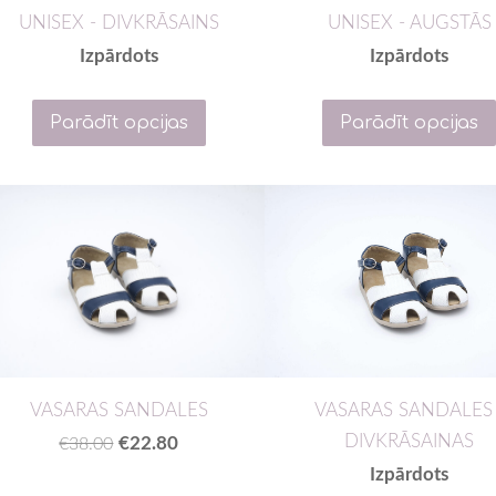
UNISEX - DIVKRĀSAINS
UNISEX - AUGSTĀS
Izpārdots
Izpārdots
Parādīt opcijas
Parādīt opcijas
VASARAS SANDALES
VASARAS SANDALES 
DIVKRĀSAINAS
€22.80
€38.00
Izpārdots