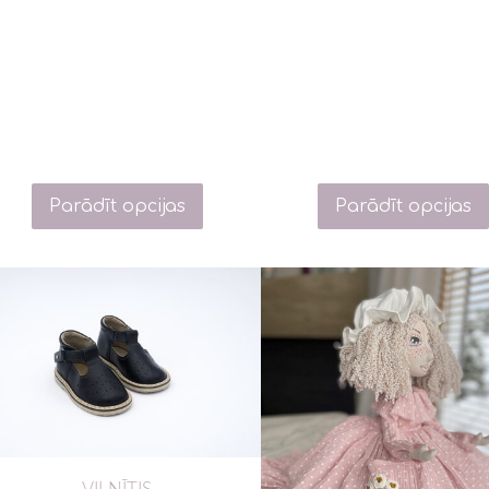
Parādīt opcijas
Parādīt opcijas
VILNĪTIS