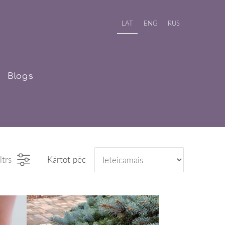
LAT
ENG
RUS
Blogs
ltrs
Kārtot pēc