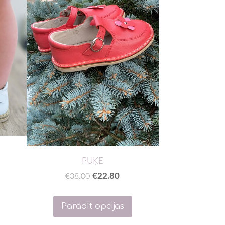
PUĶE
€22.80
€38.00
Parādīt opcijas