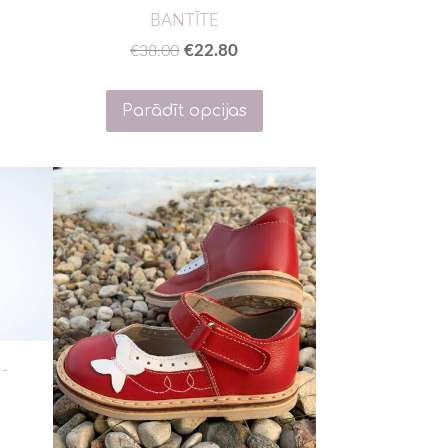
BANTĪTE
€22.80
€38.00
Parādīt opcijas
-