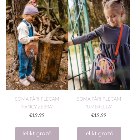
SOMA PĀRI PLECAM
SOMA PĀRI PLECAM
"FANCY ZEBRA"
"UMBRELLA"
€19.99
€19.99
Ielikt grozā
Ielikt grozā