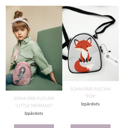
SOMA PĀRI PLECAM
"FOX"
SOMA PĀRI PLECAM
Izpārdots
"LITTLE MERMAID"
Izpārdots