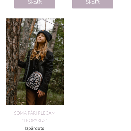
Skatīt
Skatīt
SOMA PĀRI PLECAM
"LEOPARDS"
Izpārdots