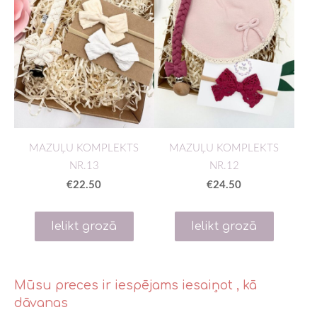
MAZUĻU KOMPLEKTS
MAZUĻU KOMPLEKTS
NR.13
NR.12
€22.50
€24.50
Ielikt grozā
Ielikt grozā
Mūsu preces ir iespējams iesaiņot , kā
dāvanas