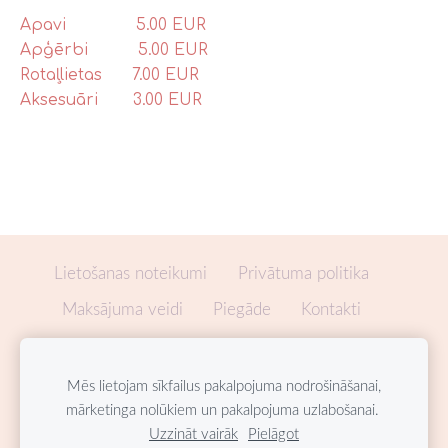
Apavi 5.00 EUR
Apģērbi 5.00 EUR
Rotaļlietas 7.00 EUR
Aksesuāri 3.00 EUR
Lietošanas noteikumi
Privātuma politika
Maksājuma veidi
Piegāde
Kontakti
Sadarbība
Dāvanu karte
Sīkdatnes
Mēs lietojam sīkfailus pakalpojuma nodrošināšanai,
mārketinga nolūkiem un pakalpojuma uzlabošanai.
Uzzināt vairāk
Pielāgot