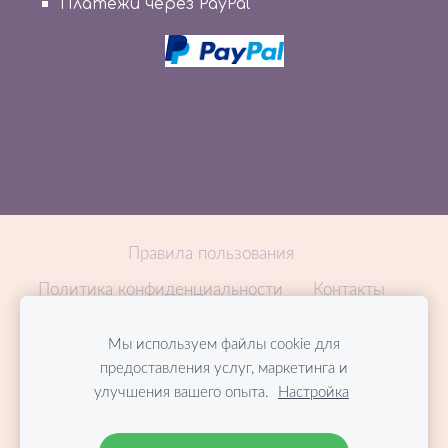
Платежи через PayPal
Правила пользования
Политика конфиденциальности
Контакты
Доставка
Оплата
Подарочная карта
Мы используем файлы cookie для
Сотрудничество
Файлы cookie
предоставления услуг, маркетинга и
улучшения вашего опыта.
Настройка